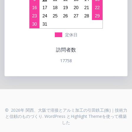
16
17
18
19
20
21
22
23
24
25
26
27
28
29
30
31
定休日
訪問者数
17758
© 2026年 関西、大阪で溶接とアルミ加工の引田鉄工(株)｜技術力
と信頼のものづくり. WordPress と
Highlight Theme
を使って構築
した