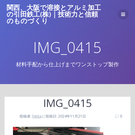
コ
関西、大阪で溶接とアルミ加工
ン
の引田鉄工(株)｜技術力と信頼
テ
のものづくり
ン
ツ
へ
IMG_0415
ス
キ
ッ
プ
材料手配から仕上げまでワンストップ製作
IMG_0415
投稿者:
hikita
に
投稿日: 2024年11月21日
0