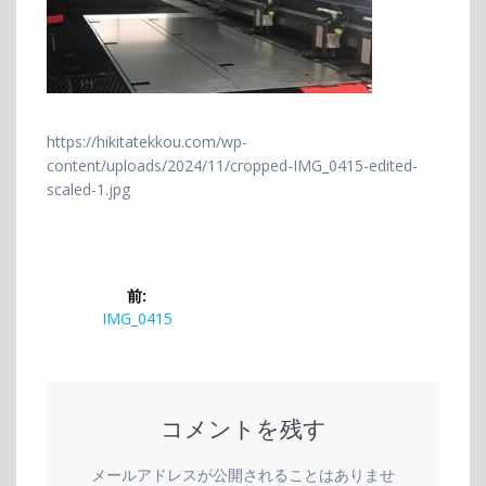
https://hikitatekkou.com/wp-
content/uploads/2024/11/cropped-IMG_0415-edited-
scaled-1.jpg
投
前:
稿
前
IMG_0415
の
ナ
投
稿:
ビ
コメントを残す
ゲ
メールアドレスが公開されることはありませ