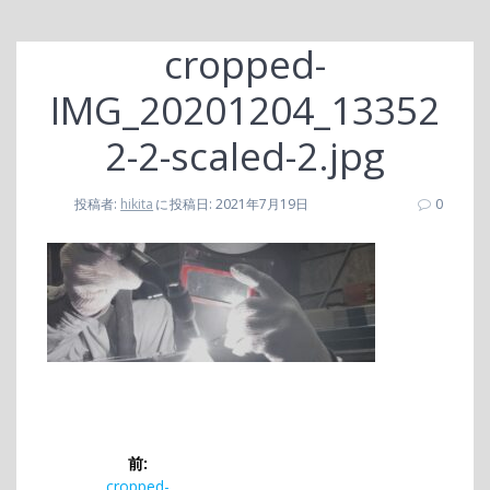
cropped-
IMG_20201204_13352
2-2-scaled-2.jpg
投稿者:
hikita
に
投稿日: 2021年7月19日
0
投
前:
前
cropped-