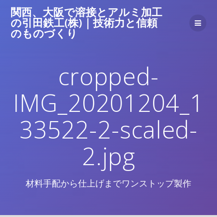
コ
関西、大阪で溶接とアルミ加工
ン
の引田鉄工(株)｜技術力と信頼
テ
のものづくり
ン
ツ
へ
cropped-
ス
キ
ッ
IMG_20201204_1
プ
33522-2-scaled-
2.jpg
材料手配から仕上げまでワンストップ製作