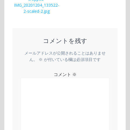
稿
の
IMG_20201204_133522-
ナ
投
2-scaled-2.jpg
稿:
ビ
ゲ
コメントを残す
ー
メールアドレスが公開されることはありませ
シ
ん。
※
が付いている欄は必須項目です
ョ
コメント
※
ン