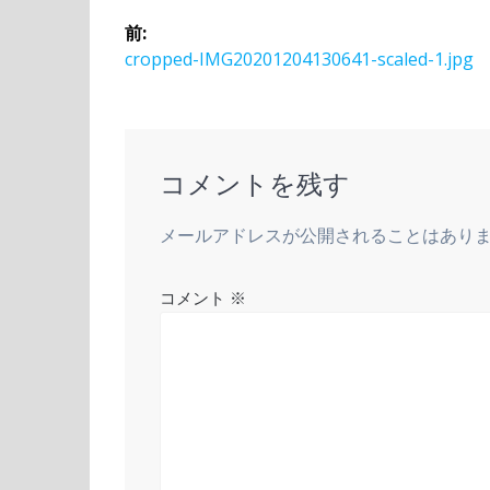
投
前:
稿
前
cropped-IMG20201204130641-scaled-1.jpg
の
ナ
投
稿:
ビ
コメントを残す
ゲ
メールアドレスが公開されることはあり
ー
コメント
※
シ
ョ
ン