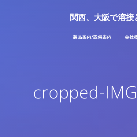
コ
ン
関西、大阪で溶接
テ
ン
ツ
製品案内/設備案内
会社
へ
ス
キ
ッ
プ
cropped-IMG