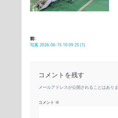
投
前:
稿
前
写真 2026-06-15 10 09 25 (1)
の
ナ
投
稿:
ビ
コメントを残す
ゲ
メールアドレスが公開されることはあり
ー
コメント
※
シ