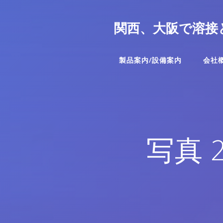
コ
ン
関西、大阪で溶接
テ
ン
ツ
製品案内/設備案内
会社
へ
ス
キ
ッ
プ
写真 20