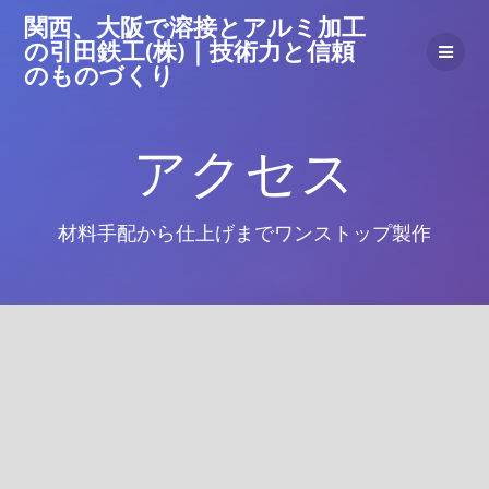
コ
関西、大阪で溶接とアルミ加工
ン
の引田鉄工(株)｜技術力と信頼
テ
のものづくり
ン
ツ
へ
アクセス
ス
キ
ッ
プ
材料手配から仕上げまでワンストップ製作